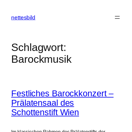
Zum
Inhalt
nettesbild
springen
Schlagwort:
Barockmusik
Festliches Barockkonzert –
Prälatensaal des
Schottenstift Wien
Im klassischen Rahmen des Prälatenstifts der